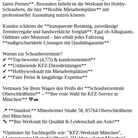
fairen Preisen**. Besonders beliebt ist die Werkstatt bei Hobby-
Schraubern, die hier **flexible Mietarbeitsplätze** mit
professioneller Ausstattung nutzen können.
Kunden schätzen die **transparente Beratung, zuverlässige
Terminvergabe und handwerkliche Sorgfalt**. Egal ob Alltagsauto,
Oldtimer oder Motorrad – hier erhält jedes Fahrzeug
**maßgeschneiderte Lösungen mit Qualitätsgarantie**.
Warum zur Schrauberzentrale?
✔ **Top-bewertet (4,7/5) & kundenorientiert**
✔ **Umfassende KFZ-Dienstleistungen**
✔ **Hobbywerkstatt mit Mietarbeitsplätzen**
✔ **Faire Preise & langjährige Expertise**
Vertrauen Sie Ihren Wagen den Profis der **Schrauberzentrale
Oberschleißheim** – **Ihre erste Wahl für KFZ-Service in
München!** 💙🚗
📍 **Standort:** Mittenheimer Straße 58, 85764 Oberschleißheim
(bei München)
🔧 **Ihre Werkstatt für Qualität & Leidenschaft am Auto!**
*Optimiert für Suchbegriffe wie: "KFZ-Werkstatt München",