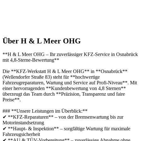
Über H & L Meer OHG
**H & L Meer OHG – Ihr zuverlässiger KFZ-Service in Osnabrück
mit 4,8-Sterne-Bewertung**
Die **KFZ-Werkstatt H & L Meer OHG** in **Osnabrück**
(Wellendorfer Straße 83) steht für **hochwertige
Fahrzeugreparaturen, Wartung und Service auf Profi-Niveau**. Mit
einer hervorragenden **Kundenbewertung von 4,8 Sternen**
überzeugt das Team durch **Präzision, Transparenz und faire
Preise**.
### **Unsere Leistungen im Überblick:**
✔ **KFZ-Reparaturen** – von der Bremsenwartung bis zur
Motorinstandsetzung
✔ **Haupt- & Inspektion** – sorgfältige Wartung für maximale
Fahrzeugsicherheit
✔ **AU & TÜV-Vorbereitung** – zuverlässige Abnahme ohne